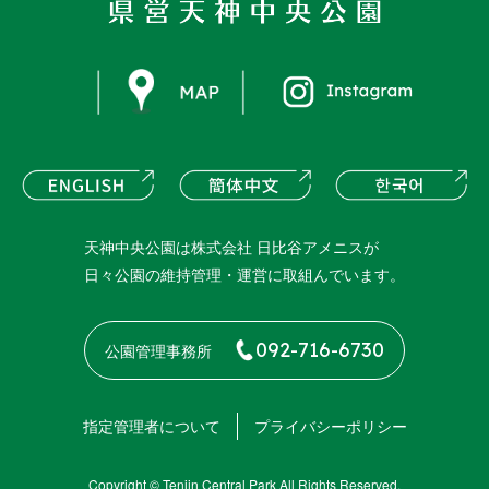
instagram
ENGLISH
簡体中文
한
天神中央公園は株式会社 日比谷アメニスが
日々公園の維持管理・運営に取組んでいます。
092-716-6730
公園管理事務所
指定管理者について
プライバシーポリシー
Copyright © Tenjin Central Park All Rights Reserved.