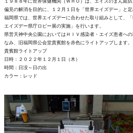
１９８８年に世界保健機関（ＷＨＯ）は、エイズのまん延防
偏見の解消を目的に、１２月１日を「世界エイズデー」と定
福岡県では、世界エイズデーに合わせた取り組みとして、「
エイズデー県庁ロビー展の実施」を行います。
県営天神中央公園においてはＨＩＶ感染者・エイズ患者への
なみ、旧福岡県公会堂貴賓館を赤色にライトアップします。
貴賓館ライトアップ
日時：２０２２年１２月１日（木）
時間：日没～日の出
カラー：レッド