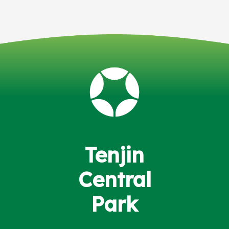
Tenjin
Central
Park