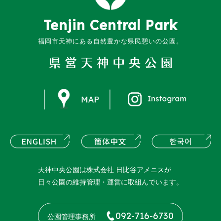
Tenjin
Central
Park
福岡市天神にある
自然豊かな県民憩いの公園。
instagram
ENGLISH
簡体中文
한
天神中央公園は株式会社 日比谷アメニスが
日々公園の維持管理・運営に取組んでいます。
092-716-6730
公園管理事務所