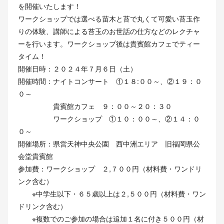
を開催いたします！
ワークショップでは選べる苗木と苔で丸くて可愛い苔玉作
りの体験、講師による苔玉のお世話の仕方などのレクチャ
ーを行います。ワークショップ後は貴賓館カフェでティー
タイム！
開催日時：２０２４年７月６日（土）
開催時間：ナイトコンサート ①１８:００～、②１９：０
０～
貴賓館カフェ ９：００～２０：３０
ワークショップ ①１０：００～、②１４：０
０～
開催場所：県営天神中央公園 西中洲エリア 旧福岡県公
会堂貴賓館
参加費：ワークショップ ２,７００円（材料費・ワンドリ
ンク含む）
※中学生以下・６５歳以上は２,５００円（材料費・ワン
ドリンク含む）
※複数でのご参加の場合は追加１名に付き５００円（材