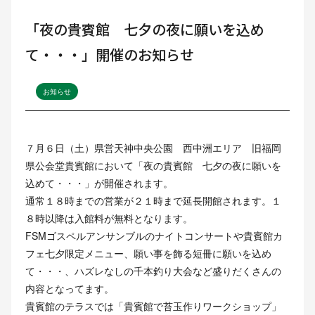
「夜の貴賓館 七夕の夜に願いを込め
て・・・」開催のお知らせ
お知らせ
７月６日（土）県営天神中央公園 西中洲エリア 旧福岡
県公会堂貴賓館において「夜の貴賓館 七夕の夜に願いを
込めて・・・」が開催されます。
通常１８時までの営業が２１時まで延長開館されます。１
８時以降は入館料が無料となります。
FSMゴスペルアンサンブルのナイトコンサートや貴賓館カ
フェ七夕限定メニュー、願い事を飾る短冊に願いを込め
て・・・、ハズレなしの千本釣り大会など盛りだくさんの
内容となってます。
貴賓館のテラスでは「貴賓館で苔玉作りワークショップ」