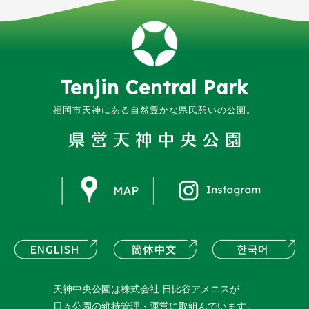
Tenjin
Central
Park
福岡市天神にある
自然豊かな県民憩いの公園。
instagram
ENGLISH
簡体中文
한
天神中央公園は株式会社 日比谷アメニスが
日々公園の維持管理・運営に取組んでいます。