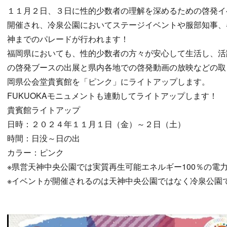
１１月２日、３日に性的少数者の理解を深めるための啓発イ
開催され、冷泉公園においてステージイベントや服部知事、
神までのパレードが行われます！
福岡県においても、性的少数者の方々が安心して生活し、活
の啓発ブースの出展と県内各地での啓発動画の放映などの取
岡県公会堂貴賓館を「ピンク」にライトアップします。
FUKUOKAモニュメントも連動してライトアップします！
貴賓館ライトアップ
日時：２０２４年１１月１日（金）～２日（土）
時間：日没～日の出
カラー：ピンク
※県営天神中央公園では実質再生可能エネルギー100％の電
※イベントが開催されるのは天神中央公園ではなく冷泉公園