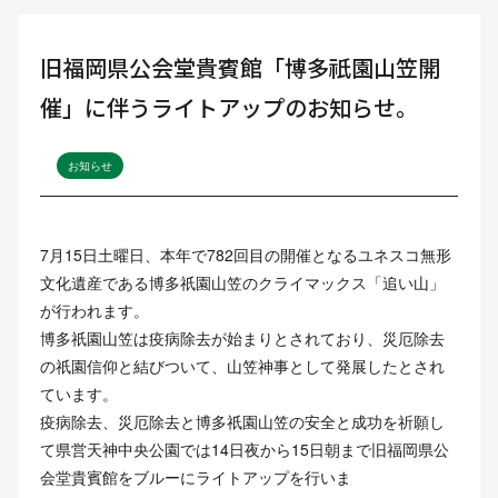
旧福岡県公会堂貴賓館「博多祇園山笠開
催」に伴うライトアップのお知らせ。
お知らせ
7月15日土曜日、本年で782回目の開催となるユネスコ無形
文化遺産である博多祇園山笠のクライマックス「追い山」
が行われます。
博多祇園山笠は疫病除去が始まりとされており、災厄除去
の祇園信仰と結びついて、山笠神事として発展したとされ
ています。
疫病除去、災厄除去と博多祇園山笠の安全と成功を祈願し
て県営天神中央公園では14日夜から15日朝まで旧福岡県公
会堂貴賓館をブルーにライトアップを行いま